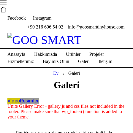
Facebook
Instagram
+90 216 606 54 02
info@goosmarttinyhouse.com
Anasayfa
Hakkımızda
Ürünler
Projeler
Hizmetlerimiz
Bayimiz Olun
Galeri
İletişim
Ev
Galeri
Galeri
Video
Resimler
Unite Gallery Error - gallery js and css files not included in the
footer. Please make sure that wp_footer() function is added to
your theme.
TinyHouse, yaşam alanınızı sadeleştirip verimli hale